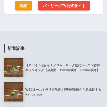
詳細
パ・リーグTV公式サイト
新着記事
【MLB】0点台も！メジャーリーグ歴代シーズン防御
率ランキング【全期間・1901年以降・2000年以降】
WBCオーストラリア代表｜野球後進国から急成長する
Kangaroos