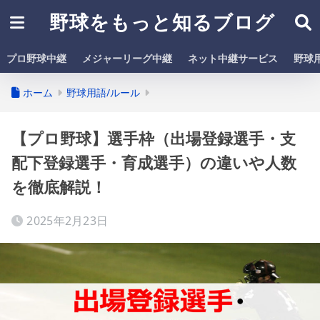
野球をもっと知るブログ
プロ野球中継
メジャーリーグ中継
ネット中継サービス
野球
ホーム
野球用語/ルール
【プロ野球】選手枠（出場登録選手・支
配下登録選手・育成選手）の違いや人数
を徹底解説！
2025年2月23日