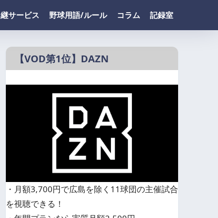
中継サービス
野球用語/ルール
コラム
記録室
【VOD第1位】DAZN
・月額3,700円で広島を除く11球団の主催試合
を視聴できる！