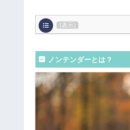
目次
[
表示
]
ノンテンダーとは？