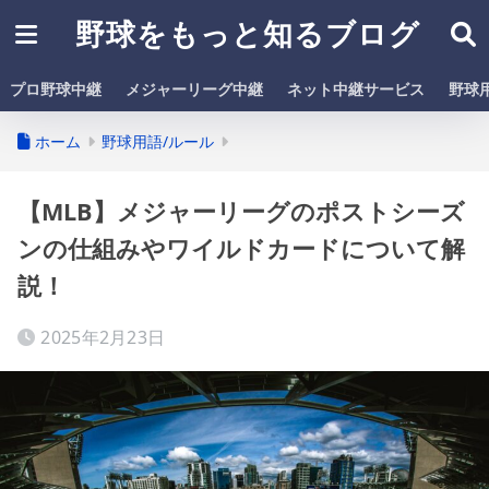
野球をもっと知るブログ
プロ野球中継
メジャーリーグ中継
ネット中継サービス
野球
ホーム
野球用語/ルール
【MLB】メジャーリーグのポストシーズ
ンの仕組みやワイルドカードについて解
説！
2025年2月23日