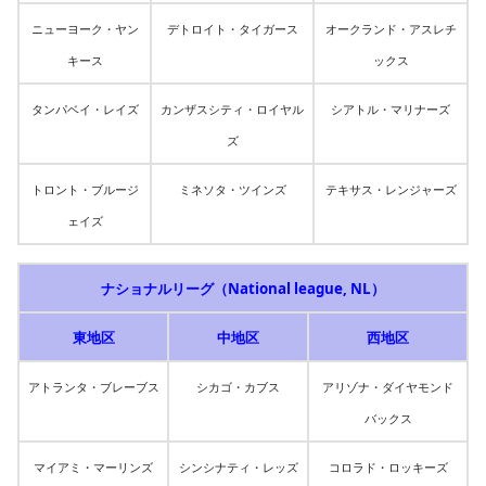
ニューヨーク・ヤン
デトロイト・タイガース
オークランド・アスレチ
キース
ックス
タンパベイ・レイズ
カンザスシティ・ロイヤル
シアトル・マリナーズ
ズ
トロント・ブルージ
ミネソタ・ツインズ
テキサス・レンジャーズ
ェイズ
ナショナルリーグ（National league, NL）
東地区
中地区
西地区
アトランタ・ブレーブス
シカゴ・カブス
アリゾナ・ダイヤモンド
バックス
マイアミ・マーリンズ
シンシナティ・レッズ
コロラド・ロッキーズ