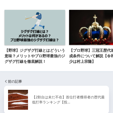
【野球】ジグザグ打線とはどういう
【プロ野球】三冠王歴代
意味？メリットやプロ野球最強のジ
成条件について解説【令
グザグ打線を徹底解説！
少は村上宗隆】
前の記事
【2割台は未だ不在】首位打者獲得者の歴代最
低打率ランキング【投…