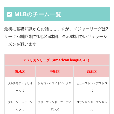
MLBのチーム一覧
最初に基礎知識からお話ししますが、メジャーリーグは2
リーグ×3地区制で1地区5球団、全30球団でレギュラーシ
ーズンを戦います。
アメリカンリーグ（American league, AL）
東地区
中地区
西地区
ボルチモア・オリオ
シカゴ・ホワイトソックス
ヒューストン・アストロ
ールズ
ズ
ボストン・レッドソ
クリーブランド・ガーディ
ロサンゼルス・エンゼル
ックス
アンズ
ス