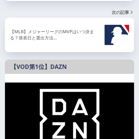
次の記事
【MLB】メジャーリーグのMVPはいつ決ま
る？発表日と選出方法…
【VOD第1位】DAZN