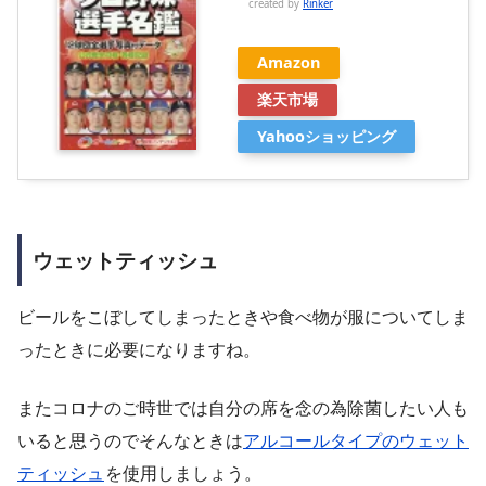
created by
Rinker
Amazon
楽天市場
Yahooショッピング
ウェットティッシュ
ビールをこぼしてしまったときや食べ物が服についてしま
ったときに必要になりますね。
またコロナのご時世では自分の席を念の為除菌したい人も
いると思うのでそんなときは
アルコールタイプのウェット
ティッシュ
を使用しましょう
。