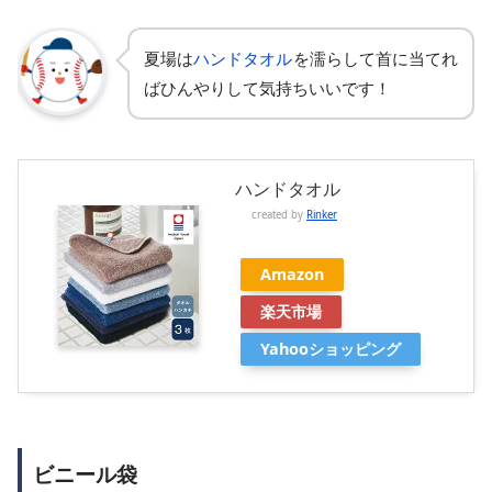
夏場は
ハンドタオル
を濡らして首に当てれ
ばひんやりして気持ちいいです！
ハンドタオル
created by
Rinker
Amazon
楽天市場
Yahooショッピング
ビニール袋