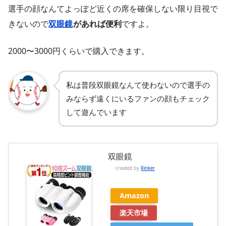
選手の顔なんてよっぽど近くの席を確保しない限り目視で
きないので
双眼鏡
があれば便利
ですよ。
2000〜3000円くらいで購入できます。
私は普段双眼鏡なんて使わないので選手の
みならず遠くにいるファンの顔もチェック
して遊んでいます
双眼鏡
created by
Rinker
Amazon
楽天市場