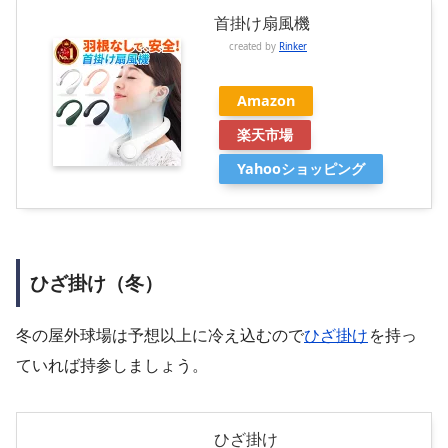
首掛け扇風機
created by
Rinker
Amazon
楽天市場
Yahooショッピング
ひざ掛け（冬）
冬の屋外球場は予想以上に冷え込むので
ひざ掛け
を持っ
ていれば持参しましょう。
ひざ掛け