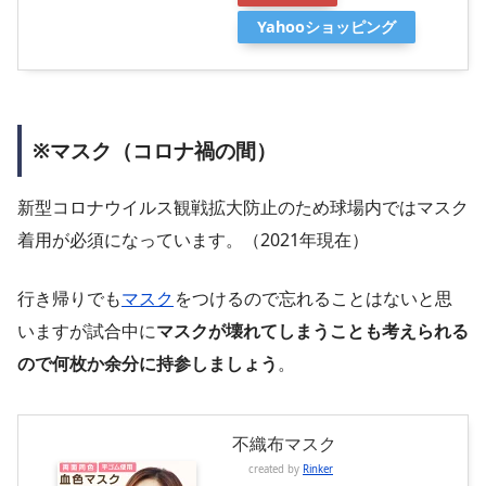
Yahooショッピング
※マスク（コロナ禍の間）
新型コロナウイルス観戦拡大防止のため球場内では
マスク
着用が必須
になっています。（2021年現在）
行き帰りでも
マスク
をつけるので忘れることはないと思
いますが試合中に
マスクが壊れてしまうことも考えられる
ので何枚か余分に持参しましょう
。
不織布マスク
created by
Rinker