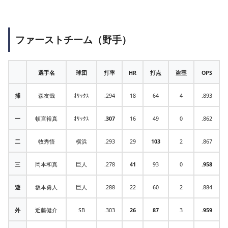
ファーストチーム（野手）
選手名
球団
打率
HR
打点
盗塁
OPS
捕
森友哉
ｵﾘｯｸｽ
.294
18
64
4
.893
一
頓宮裕真
ｵﾘｯｸｽ
.307
16
49
0
.862
二
牧秀悟
横浜
.293
29
103
2
.867
三
岡本和真
巨人
.278
41
93
0
.958
遊
坂本勇人
巨人
.288
22
60
2
.884
外
近藤健介
SB
.303
26
87
3
.959