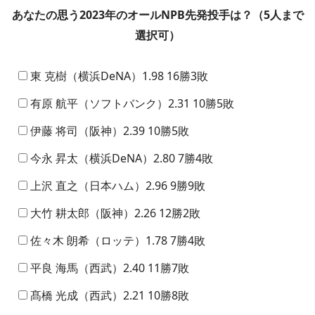
あなたの思う2023年のオールNPB先発投手は？（5人まで
選択可）
東 克樹（横浜DeNA）1.98 16勝3敗
有原 航平（ソフトバンク）2.31 10勝5敗
伊藤 将司（阪神）2.39 10勝5敗
今永 昇太（横浜DeNA）2.80 7勝4敗
上沢 直之（日本ハム）2.96 9勝9敗
大竹 耕太郎（阪神）2.26 12勝2敗
佐々木 朗希（ロッテ）1.78 7勝4敗
平良 海馬（西武）2.40 11勝7敗
髙橋 光成（西武）2.21 10勝8敗