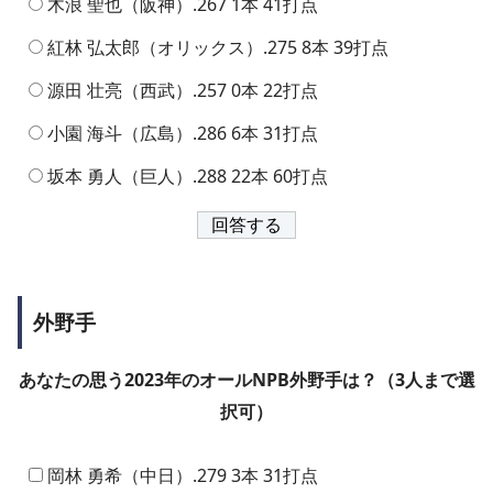
木浪 聖也（阪神）.267 1本 41打点
紅林 弘太郎（オリックス）.275 8本 39打点
源田 壮亮（西武）.257 0本 22打点
小園 海斗（広島）.286 6本 31打点
坂本 勇人（巨人）.288 22本 60打点
外野手
あなたの思う2023年のオールNPB外野手は？（3人まで選
択可）
岡林 勇希（中日）.279 3本 31打点