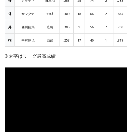
外
万波中正
日本ﾊﾑ
.265
25
74
2
.788
外
サンタナ
ﾔｸﾙﾄ
.300
18
66
2
.844
外
西川龍馬
広島
.305
9
56
7
.760
指
中村剛也
西武
.258
17
40
1
.819
※太字はリーグ最高成績