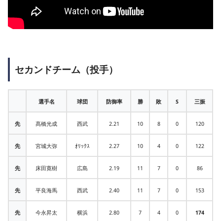
セカンドチーム（投手）
選手名
球団
防御率
勝
敗
S
三振
先
髙橋光成
西武
2.21
10
8
0
120
先
宮城大弥
ｵﾘｯｸｽ
2.27
10
4
0
122
先
床田寛樹
広島
2.19
11
7
0
86
先
平良海馬
西武
2.40
11
7
0
153
先
今永昇太
横浜
2.80
7
4
0
174