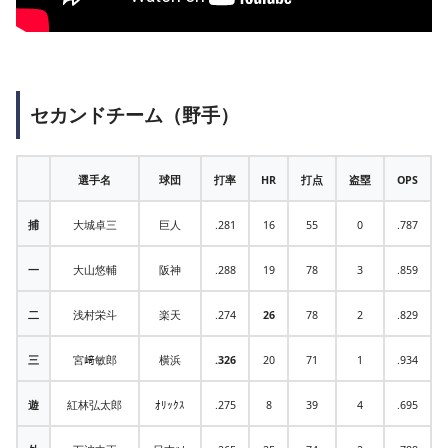
セカンドチーム（野手）
選手名
球団
打率
HR
打点
盗塁
OPS
捕
大城卓三
巨人
.281
16
55
0
.787
一
大山悠輔
阪神
.288
19
78
3
.859
二
浅村栄斗
楽天
.274
26
78
2
.829
三
宮﨑敏郎
横浜
.326
20
71
1
.934
遊
紅林弘太郎
ｵﾘｯｸｽ
.275
8
39
4
.695