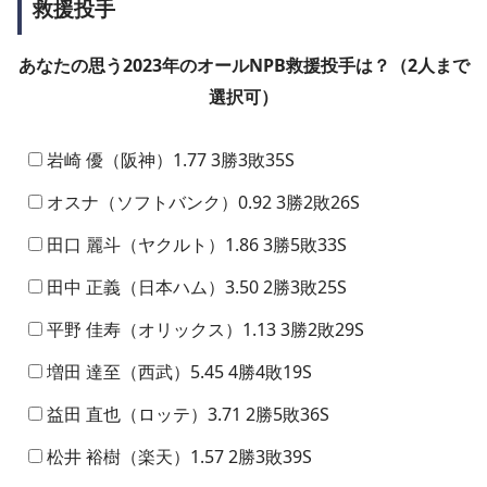
救援投手
あなたの思う2023年のオールNPB救援投手は？（2人まで
選択可）
岩崎 優（阪神）1.77 3勝3敗35S
オスナ（ソフトバンク）0.92 3勝2敗26S
田口 麗斗（ヤクルト）1.86 3勝5敗33S
田中 正義（日本ハム）3.50 2勝3敗25S
平野 佳寿（オリックス）1.13 3勝2敗29S
増田 達至（西武）5.45 4勝4敗19S
益田 直也（ロッテ）3.71 2勝5敗36S
松井 裕樹（楽天）1.57 2勝3敗39S