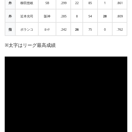
外
柳田悠岐
SB
.299
22
85
1
.861
外
近本光司
阪神
.285
8
54
28
.809
指
ポランコ
ﾛｯﾃ
.242
26
75
0
.762
※太字はリーグ最高成績