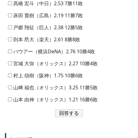
髙橋 宏斗（中日）2.53 7勝11敗
床田 寛樹（広島）2.19 11勝7敗
戸郷 翔征（巨人）2.38 12勝5敗
則本 昂大（楽天）2.61 8勝8敗
バウアー（横浜DeNA）2.76 10勝4敗
宮城 大弥（オリックス）2.27 10勝4敗
村上 頌樹（阪神）1.75 10勝6敗
山﨑 福也（オリックス）3.25 11勝5敗
山本 由伸（オリックス）1.21 16勝6敗