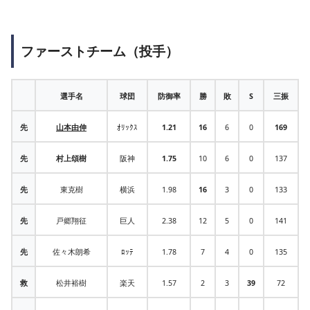
ファーストチーム（投手）
選手名
球団
防御率
勝
敗
S
三振
先
山本由伸
ｵﾘｯｸｽ
1.21
16
6
0
169
先
村上頌樹
阪神
1.75
10
6
0
137
先
東克樹
横浜
1.98
16
3
0
133
先
戸郷翔征
巨人
2.38
12
5
0
141
先
佐々木朗希
ﾛｯﾃ
1.78
7
4
0
135
救
松井裕樹
楽天
1.57
2
3
39
72