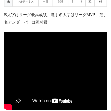
救
マルティネス
中日
0.39
3
1
32
62
※太字はリーグ最高成績、選手名太字はリーグMVP、選手
名アンダーバーは沢村賞