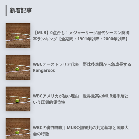
新着記事
【MLB】0点台も！メジャーリーグ歴代シーズン防御
率ランキング【全期間・1901年以降・2000年以降】
WBCオーストラリア代表｜野球後進国から急成長する
Kangaroos
WBCアメリカが強い理由｜世界最高のMLB選手層と
いう圧倒的優位性
WBCの審判制度｜MLB公認審判の判定基準と国際大
会の特徴