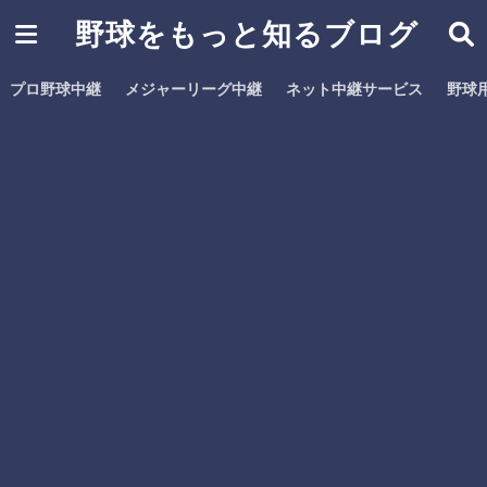
野球をもっと知るブログ
プロ野球中継
メジャーリーグ中継
ネット中継サービス
野球